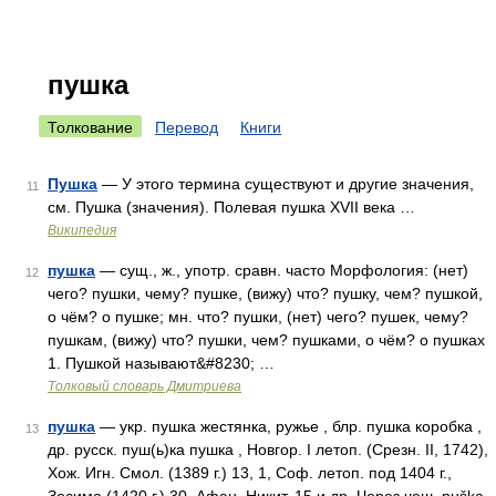
пушка
Толкование
Перевод
Книги
Пушка
— У этого термина существуют и другие значения,
11
см. Пушка (значения). Полевая пушка XVII века …
Википедия
пушка
— сущ., ж., употр. сравн. часто Морфология: (нет)
12
чего? пушки, чему? пушке, (вижу) что? пушку, чем? пушкой,
о чём? о пушке; мн. что? пушки, (нет) чего? пушек, чему?
пушкам, (вижу) что? пушки, чем? пушками, о чём? о пушках
1. Пушкой называют&#8230; …
Толковый словарь Дмитриева
пушка
— укр. пушка жестянка, ружье , блр. пушка коробка ,
13
др. русск. пуш(ь)ка пушка , Новгор. I летоп. (Срезн. II, 1742),
Хож. Игн. Смол. (1389 г.) 13, 1, Соф. летоп. под 1404 г.,