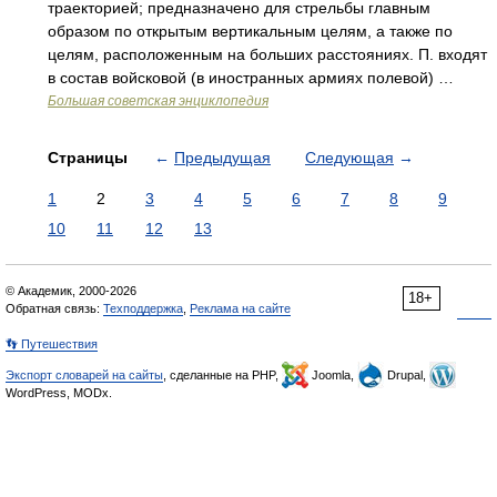
траекторией; предназначено для стрельбы главным
образом по открытым вертикальным целям, а также по
целям, расположенным на больших расстояниях. П. входят
в состав войсковой (в иностранных армиях полевой) …
Большая советская энциклопедия
Страницы
←
Предыдущая
Следующая
→
1
2
3
4
5
6
7
8
9
10
11
12
13
© Академик, 2000-2026
18+
Обратная связь:
Техподдержка
,
Реклама на сайте
👣 Путешествия
Экспорт словарей на сайты
, сделанные на PHP,
Joomla,
Drupal,
WordPress, MODx.