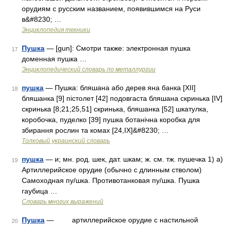
орудиям с русским названием, появившимся на Руси
в&#8230; …
Энциклопедия техники
Пушка
— [gun]: Смотри также: электронная пушка
17
доменная пушка …
Энциклопедический словарь по металлургии
пушка
— Пушка: бляшана або дерев яна банка [XII]
18
бляшанка [9] пістолет [42] подовгаста бляшана скринька [IV]
скринька [8;21;25,51] скринька, бляшанка [52] шкатулка,
коробочка, пуделко [39] пушка ботанічна коробка для
збирання рослин та комах [24,IX]&#8230; …
Толковый украинский словарь
пушка
— и; мн. род. шек, дат. шкам; ж. см. тж. пушечка 1) а)
19
Артиллерийское орудие (обычно с длинным стволом)
Самоходная пу/шка. Противотанковая пу/шка. Пушка
гаубица …
Словарь многих выражений
Пушка
— артиллерийское орудие с настильной
20