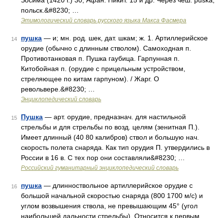
Зосима (1420 г.) 30, Афан. Никит. 15 и др. Через чеш. рuškа,
польск.&#8230; …
Этимологический словарь русского языка Макса Фасмера
пушка
— и; мн. род. шек, дат. шкам; ж. 1. Артиллерийское
14
орудие (обычно с длинным стволом). Самоходная п.
Противотанковая п. Пушка гаубица. Гарпунная п.
Китобойная п. (орудие с прицельным устройством,
стреляющее по китам гарпуном). / Жарг. О
револьвере.&#8230; …
Энциклопедический словарь
Пушка
— арт. орудие, предназнач. для настильной
15
стрельбы и для стрельбы по возд. целям (зенитная П.).
Имеет длинный (40 80 калибров) ствол и большую нач.
скорость полета снаряда. Как тип орудия П. утвердились в
России в 16 в. С тех пор они составляли&#8230; …
Российский гуманитарный энциклопедический словарь
пушка
— длинноствольное артиллерийское орудие с
16
большой начальной скоростью снаряда (800 1700 м/с) и
углом возвышения ствола, не превышающим 45° (угол
наибольшей дальности стрельбы). Относится к первым